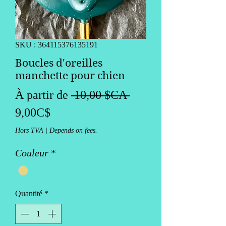
SKU : 364115376135191
Boucles d'oreilles
manchette pour chien
Prix
À partir de
 10,00 $CA 
Prix
original
9,00C$
promotionnel
Hors TVA
|
Depends on fees.
Couleur
*
Quantité
*