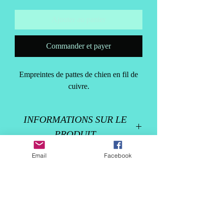
Ajouter au panier
Commander et payer
Empreintes de pattes de chien en fil de
cuivre.
INFORMATIONS SUR LE
PRODUIT
Pour l'amour des pattes de chien dans le
Email
Facebook
POLITIQUE DE RETOUR ET
sable.
DE REMBOURSEMENT
Désolé. Aucun remboursement.
INFORMATIONS SUR